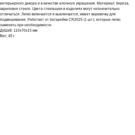
интерьерного декора и в качестве елочного украшения. Материал: береза,
акриловое стекло. Цвета стеклышек в изделиях могут незначительно
отличаться. Легко включается и выключается, имеет веревочку для
подвешивания. Работает от батарейки CR2025 (1 шт.), которые легко
заменить при необходимости.
ДxШxВ: 110х70х15 мм
Вес: 40 г