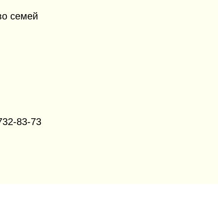
во семей
732-83-73