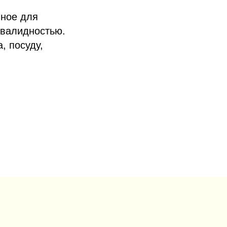
нное для
нвалидностью.
, посуду,