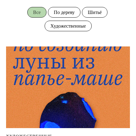
Все
По дереву
Шитьё
Художественные